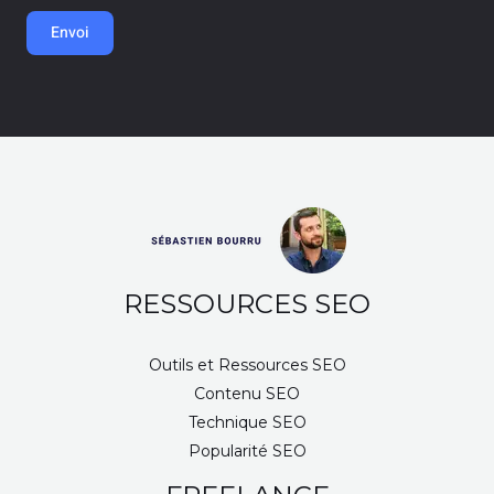
m
Envoi
e
s
s
a
g
e
*
RESSOURCES SEO
Outils et Ressources SEO​
Contenu SEO
Technique SEO
Popularité​ SEO