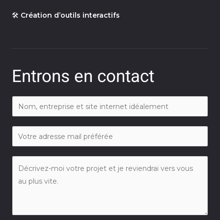
🛠️
Création d’outils interactifs
Entrons en contact
N
o
m
E
*
m
a
V
i
o
l
t
*
r
e